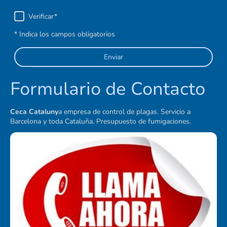
Verificar
*
* Indica los campos obligatorios
Enviar
Formulario de Contacto
Ceca Cataluny
a empresa de control de plagas. Servicio a
Barcelona y toda Cataluña. Presupuesto de fumigaciones.